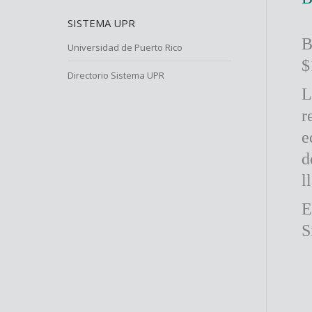
SISTEMA UPR
B
Universidad de Puerto Rico
$
Directorio Sistema UPR
L
r
e
d
l
E
S