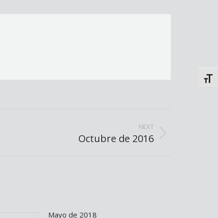
Toggl
NEXT
t
Octubre de 2016
t:
Mayo de 2018