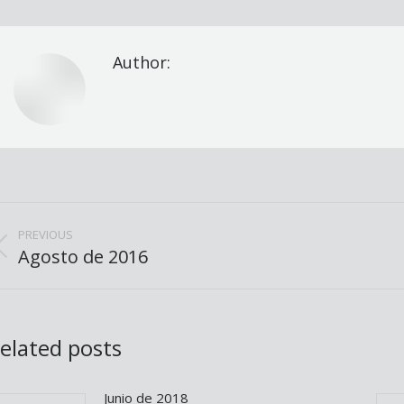
Author:
ost
avigation
PREVIOUS
Previous
Agosto de 2016
Nex
post:
pos
elated posts
Junio de 2018